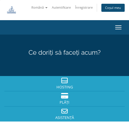
Română
Autentificare
Înregistrare
Coșul meu
Navig
Ce doriți să faceți acum?
HOSTING
PLĂȚI
ASISTENȚĂ