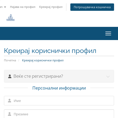
an
Најава на профил
Креирај профил
Потрошувачка кошничка
Вклу
Креирај кориснички профил
Почетна
Креирај кориснички профил
Веќе сте регистрирани?
Персонални информации