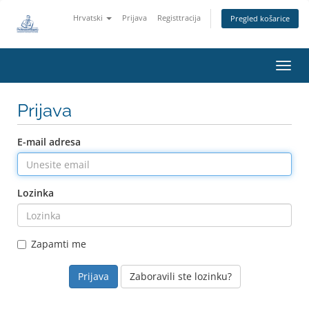
Hrvatski
Prijava
Registtracija
Pregled košarice
Preba
Prijava
E-mail adresa
Lozinka
Zapamti me
Zaboravili ste lozinku?